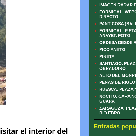
IMAGEN RADAR 
FORMIGAL. WEB
DIRECTO
PANTICOSA (BAL
FORMIGAL. PISTA
ANAYET. FOTO
ORDESA DESDE 
PICO ANETO
PINETA
SANTIAGO. PLAZ
OBRADOIRO
ALTO DEL MONR
PEÑAS DE RIGLO
HUESCA. PLAZA
NOCITO. CARA N
GUARA
ZARAGOZA. PLAZ
RIO EBRO
Entradas popu
itar el interior del