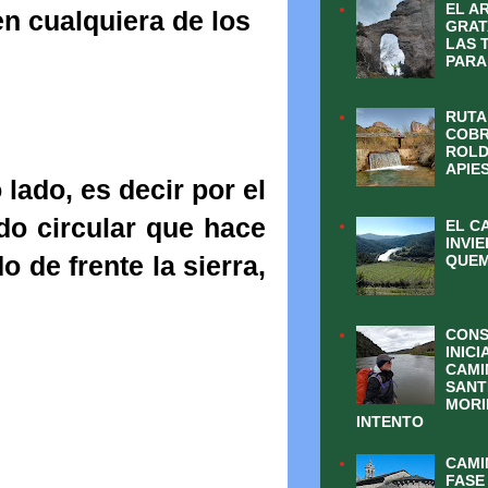
EL A
n cualquiera de los
GRAT
LAS 
PARA
RUTA
COBR
ROLD
APIE
lado, es decir por el
ido circular que hace
EL C
INVI
 de frente la sierra,
QUEM
CONS
INICI
CAMI
SANT
MORI
INTENTO
CAMI
FASE