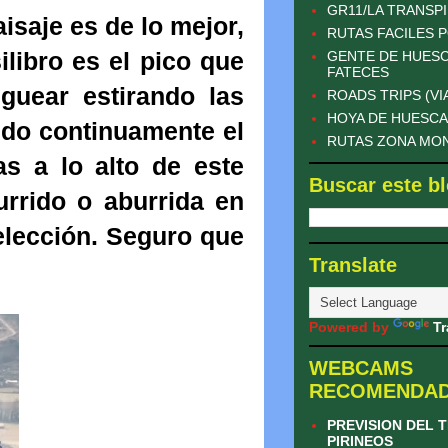
GR11/LA TRANSP
aisaje es de lo mejor,
RUTAS FACILES P
libro es el pico que
GENTE DE HUESC
FATECES
guear estirando las
ROADS TRIPS (VI
HOYA DE HUESCA
endo continuamente el
RUTAS ZONA MO
s a lo alto de este
Buscar este b
urrido o aburrida en
elección. Seguro que
Translate
Powered by
Tr
WEBCAMS
RECOMENDA
PREVISION DEL 
PIRINEOS