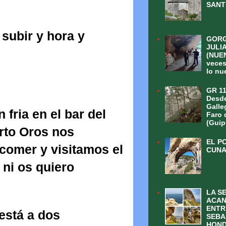
SANT
subir y hora y
GORG
JULI
(NUEN
veces
lo nu
GR 11
Desde
Galle
fria en el bar del
Faro 
(Guip
erto Oros nos
EL P
comer y visitamos el
CUN
 ni os quiero
LA S
ACAN
ENTR
está a dos
SEBA
HOND