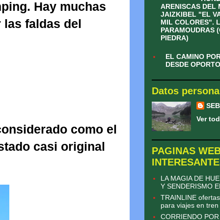
amping. Hay muchas
ARENISCAS DEL
JAIZKIBEL "EL V
las faldas del
MIL COLORES". 
PARAMOUDRAS (
PIEDRA)
EL CAMINO PO
DESDE OPORTO A
Datos persona
SEB
Ver tod
considerado como el
tado casi original
PAGINAS WE
INTERESANTE
LA MAGIA DE HU
Y SENDERISMO E
TRAINLINE ofertas
para viajes en tren
CORRIENDO POR L