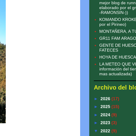
mejor blog de runn
elaborado por el 
-RAMONSIN-))
KOMANDO KROKETA
por el Pirineo)
MONTAÑERA, A 
GR11 FAM ARAG
GENTE DE HUESC
FATECES
HOYA DE HUESCA
LA METEO QUE VI
información del tie
mas actualizada)
Archivo del bl
►
2026
(17)
►
2025
(15)
►
2024
(9)
►
2023
(3)
▼
2022
(9)