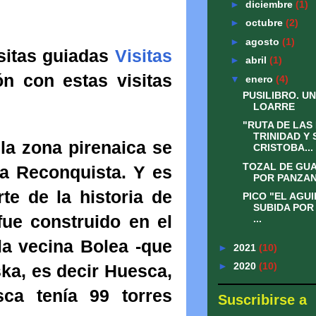
►
diciembre
(1)
►
octubre
(2)
►
agosto
(1)
isitas guiadas
Visitas
►
abril
(1)
n con estas visitas
▼
enero
(4)
PUSILIBRO. UN
LOARRE
"RUTA DE LAS
TRINIDAD Y 
la zona pirenaica se
CRISTOBA...
TOZAL DE GUAR
la Reconquista. Y es
POR PANZA
te de la historia de
PICO "EL AGUI
SUBIDA POR
 fue construido en el
...
la vecina Bolea -que
►
2021
(10)
►
2020
(10)
ka, es decir Huesca,
ca tenía 99 torres
Suscribirse a