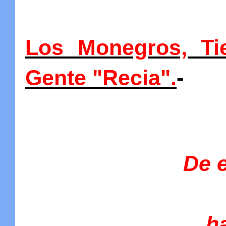
Los Monegros, Ti
Gente "Recia".
-
De e
h