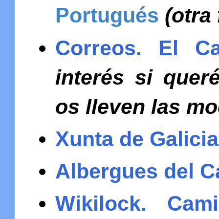
Portugués
(otra
Correos. El C
interés si quer
os lleven las m
Xunta de Galici
Albergues del 
Wikilock. Cam